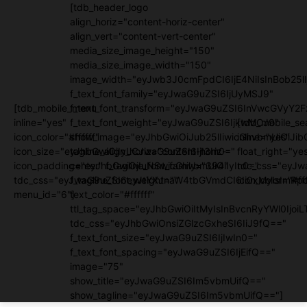
[tdb_header_logo
align_horiz="content-horiz-center"
align_vert="content-vert-center"
media_size_image_height="150"
media_size_image_width="150"
image_width="eyJwb3J0cmFpdCI6IjE4NiIsInBob25lI
f_text_font_family="eyJwaG9uZSI6IjUyMSJ9"
[tdb_mobile_menu
f_text_font_transform="eyJwaG9uZSI6InVwcGVyY2
inline="yes"
f_text_font_weight="eyJwaG9uZSI6IjkwMCJ9"
[tdb_mobile_se
icon_color="#ffffff"
show_image="eyJhbGwiOiJub25lIiwicGhvbmUiOiJib
inline="yes"
icon_size="eyJhbGwiOjIyLCJwaG9uZSI6IjI3In0="
tagline_align_horiz="content-horiz-
float_right="ye
icon_padding="eyJhbGwiOjIuNSwicGhvbmUiOiIyIn0="
center" f_tagline_font_family="394"
tdc_css="eyJw
tdc_css="eyJwaG9uZSI6eyJtYXJnaW4tbGVmdCI6Ii0xMyIsImRpc
f_tagline_font_weight=""
icon_color="#fff
menu_id="6"]
text_color="#ffffff"
ttl_tag_space="eyJhbGwiOiItMyIsInBvcnRyYWl0IjoiL
tdc_css="eyJhbGwiOnsiZGlzcGxheSI6IiJ9fQ=="
f_text_font_size="eyJwaG9uZSI6IjIwIn0="
f_text_font_spacing="eyJwaG9uZSI6IjEifQ=="
image="75"
show_title="eyJwaG9uZSI6Im5vbmUifQ=="
show_tagline="eyJwaG9uZSI6Im5vbmUifQ=="]