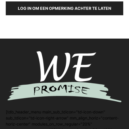
LOG IN OM EEN OPMERKING ACHTER TE LATEN
[tdb_header_menu main_sub_tdicon="td-icon-down"
sub_tdicon="td-icon-right-arrow" mm_align_horiz="content-
horiz-center" modules_on_row_regular="20%"