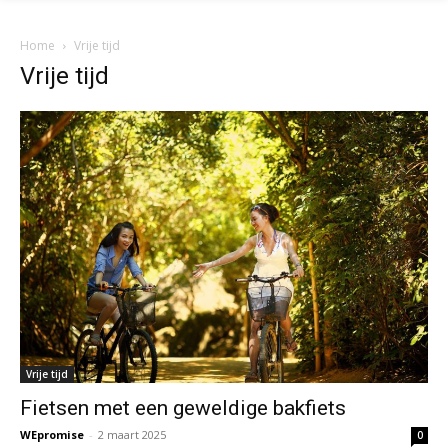
Home
Vrije tijd
Vrije tijd
Vrije tijd
Fietsen met een geweldige bakfiets
WEpromise
-
2 maart 2025
0