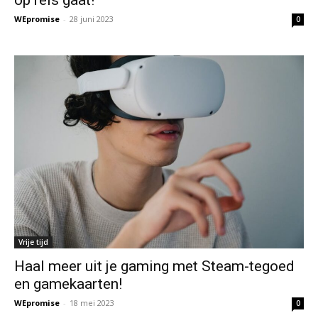
op reis gaat!
WEpromise
-
28 juni 2023
0
Vrije tijd
Haal meer uit je gaming met Steam-tegoed
en gamekaarten!
WEpromise
-
18 mei 2023
0