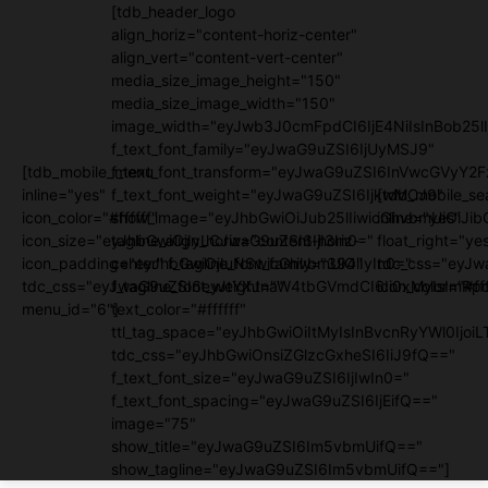
[tdb_header_logo
align_horiz="content-horiz-center"
align_vert="content-vert-center"
media_size_image_height="150"
media_size_image_width="150"
image_width="eyJwb3J0cmFpdCI6IjE4NiIsInBob25lI
f_text_font_family="eyJwaG9uZSI6IjUyMSJ9"
[tdb_mobile_menu
f_text_font_transform="eyJwaG9uZSI6InVwcGVyY2
inline="yes"
f_text_font_weight="eyJwaG9uZSI6IjkwMCJ9"
[tdb_mobile_se
icon_color="#ffffff"
show_image="eyJhbGwiOiJub25lIiwicGhvbmUiOiJib
inline="yes"
icon_size="eyJhbGwiOjIyLCJwaG9uZSI6IjI3In0="
tagline_align_horiz="content-horiz-
float_right="ye
icon_padding="eyJhbGwiOjIuNSwicGhvbmUiOiIyIn0="
center" f_tagline_font_family="394"
tdc_css="eyJw
tdc_css="eyJwaG9uZSI6eyJtYXJnaW4tbGVmdCI6Ii0xMyIsImRpc
f_tagline_font_weight=""
icon_color="#fff
menu_id="6"]
text_color="#ffffff"
ttl_tag_space="eyJhbGwiOiItMyIsInBvcnRyYWl0IjoiL
tdc_css="eyJhbGwiOnsiZGlzcGxheSI6IiJ9fQ=="
f_text_font_size="eyJwaG9uZSI6IjIwIn0="
f_text_font_spacing="eyJwaG9uZSI6IjEifQ=="
image="75"
show_title="eyJwaG9uZSI6Im5vbmUifQ=="
show_tagline="eyJwaG9uZSI6Im5vbmUifQ=="]