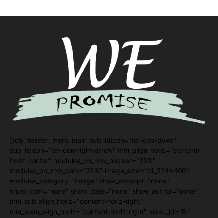
[tdb_header_menu main_sub_tdicon="td-icon-down"
sub_tdicon="td-icon-right-arrow" mm_align_horiz="content-
horiz-center" modules_on_row_regular="20%"
modules_on_row_cats="25%" image_size="td_324x400"
modules_category="image" show_excerpt="none"
show_com="none" show_date="none" show_author="none"
mm_sub_align_horiz="content-horiz-right"
mm_elem_align_horiz="content-horiz-right" menu_id="6"