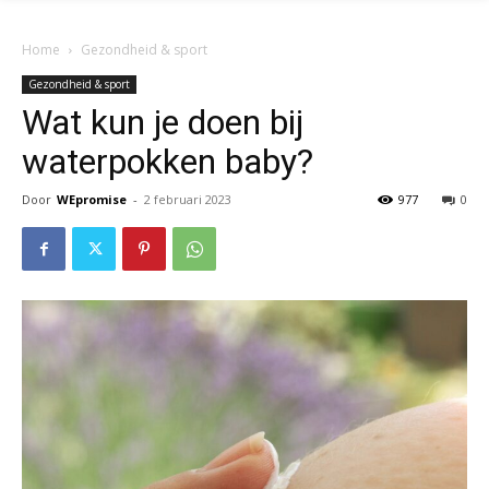
Home
Gezondheid & sport
Gezondheid & sport
Wat kun je doen bij
waterpokken baby?
Door
WEpromise
-
2 februari 2023
977
0