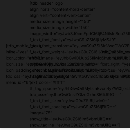
[tdb_header_logo
align_horiz="content-horiz-center"
align_vert="content-vert-center"
media_size_image_height="150"
media_size_image_width="150"
image_width="eyJwb3J0cmFpdCI6IjE4NiIsInBob25lI
f_text_font_family="eyJwaG9uZSI6IjUyMSJ9"
[tdb_mobile_menu
f_text_font_transform="eyJwaG9uZSI6InVwcGVyY2
inline="yes"
f_text_font_weight="eyJwaG9uZSI6IjkwMCJ9"
[tdb_mobile_se
icon_color="#ffffff"
show_image="eyJhbGwiOiJub25lIiwicGhvbmUiOiJib
inline="yes"
icon_size="eyJhbGwiOjIyLCJwaG9uZSI6IjI3In0="
tagline_align_horiz="content-horiz-
float_right="ye
icon_padding="eyJhbGwiOjIuNSwicGhvbmUiOiIyIn0="
center" f_tagline_font_family="394"
tdc_css="eyJw
tdc_css="eyJwaG9uZSI6eyJtYXJnaW4tbGVmdCI6Ii0xMyIsImRpc
f_tagline_font_weight=""
icon_color="#fff
menu_id="6"]
text_color="#ffffff"
ttl_tag_space="eyJhbGwiOiItMyIsInBvcnRyYWl0IjoiL
tdc_css="eyJhbGwiOnsiZGlzcGxheSI6IiJ9fQ=="
f_text_font_size="eyJwaG9uZSI6IjIwIn0="
f_text_font_spacing="eyJwaG9uZSI6IjEifQ=="
image="75"
show_title="eyJwaG9uZSI6Im5vbmUifQ=="
show_tagline="eyJwaG9uZSI6Im5vbmUifQ=="]