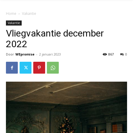
Home
Vakantie
Vakantie
Vliegvakantie december
2022
Door
WEpromise
-
2 januari 2023
867
0