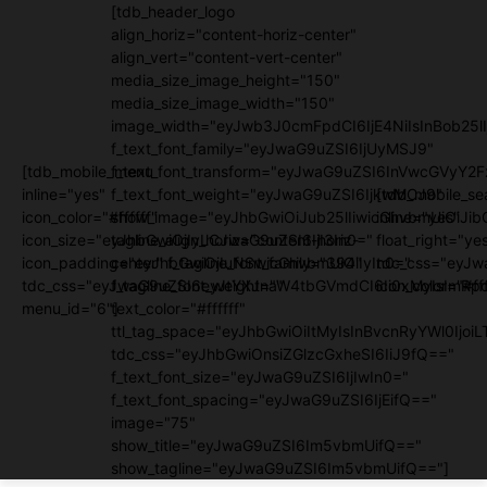
[tdb_header_logo
align_horiz="content-horiz-center"
align_vert="content-vert-center"
media_size_image_height="150"
media_size_image_width="150"
image_width="eyJwb3J0cmFpdCI6IjE4NiIsInBob25lI
f_text_font_family="eyJwaG9uZSI6IjUyMSJ9"
[tdb_mobile_menu
f_text_font_transform="eyJwaG9uZSI6InVwcGVyY2
inline="yes"
f_text_font_weight="eyJwaG9uZSI6IjkwMCJ9"
[tdb_mobile_se
icon_color="#ffffff"
show_image="eyJhbGwiOiJub25lIiwicGhvbmUiOiJib
inline="yes"
icon_size="eyJhbGwiOjIyLCJwaG9uZSI6IjI3In0="
tagline_align_horiz="content-horiz-
float_right="ye
icon_padding="eyJhbGwiOjIuNSwicGhvbmUiOiIyIn0="
center" f_tagline_font_family="394"
tdc_css="eyJw
tdc_css="eyJwaG9uZSI6eyJtYXJnaW4tbGVmdCI6Ii0xMyIsImRpc
f_tagline_font_weight=""
icon_color="#fff
menu_id="6"]
text_color="#ffffff"
ttl_tag_space="eyJhbGwiOiItMyIsInBvcnRyYWl0IjoiL
tdc_css="eyJhbGwiOnsiZGlzcGxheSI6IiJ9fQ=="
f_text_font_size="eyJwaG9uZSI6IjIwIn0="
f_text_font_spacing="eyJwaG9uZSI6IjEifQ=="
image="75"
show_title="eyJwaG9uZSI6Im5vbmUifQ=="
show_tagline="eyJwaG9uZSI6Im5vbmUifQ=="]