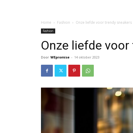
Home
Fashion
Onze liefde voor trendy sneakers
Fashion
Onze liefde voor
Door
WEpromise
-
14 oktober 2023