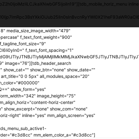
pZ2h0IjoiMzIiLCJkaXNwbGF5IjoiIn19"][tdb_mobile_horiz_menu inlin
YWl0Ijp7ImRpc3BsYXkiOiJub25lIn0sInBvcnRyYWl0X21heF93aWR0a
218" media_size_image_width="479"
ppercase" f_text_font_weight="900"
f_tagline_font_size="9"
6Ii0yIn0=" f_text_font_spacing="1"
G9tJTIyJTNBJTIyMjAlMjIlMkMlMjJkaXNwbGF5JTIyJTNBJTIyJTIyJ
" image="76"][tdb_header_search
00" show_cat="" show_btn="none" show_date=""
t_title="0 0 5px" all_modules_space="20"
con_color="#000000"
Q==" show_form="yes"
 form_width="342" image_height="75"
_align_horiz="content-horiz-center"
e" show_excerpt="none" show_com="none"
riz-right" inline="yes" mm_align_screen="yes"
tds_menu_sub_active1-
order="#c3d8cc" mm_elem_color_a="#c3d8cc"]