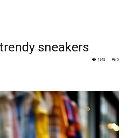
 trendy sneakers
1645
0