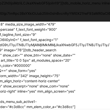
pZ2h0IjoiMzIiLCJkaXNwbGF5IjoiIn19"][tdb_mobile_horiz_menu inlin
YWl0Ijp7ImRpc3BsYXkiOiJub25lIn0sInBvcnRyYWl0X21heF93aWR0a
218" media_size_image_width="479"
ppercase" f_text_font_weight="900"
f_tagline_font_size="9"
6Ii0yIn0=" f_text_font_spacing="1"
G9tJTIyJTNBJTIyMjAlMjIlMkMlMjJkaXNwbGF5JTIyJTNBJTIyJTIyJ
" image="76"][tdb_header_search
00" show_cat="" show_btn="none" show_date=""
t_title="0 0 5px" all_modules_space="20"
con_color="#000000"
Q==" show_form="yes"
 form_width="342" image_height="75"
_align_horiz="content-horiz-center"
e" show_excerpt="none" show_com="none"
riz-right" inline="yes" mm_align_screen="yes"
tds_menu_sub_active1-
order="#c3d8cc" mm_elem_color_a="#c3d8cc"]