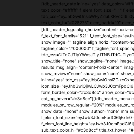
[tdb_header_date inline="yes" date_color="#
text_color="#ffffff" f_elem_font_size="11" f_el
tdc_css="eyJhbGwiOnsibWFyZ2luLXRvcCI6Ii
text_color_h="#028275" elem_padd="0" elem_
[tdb_header_logo align_horiz="content-horiz-c
f_text_font_family="521" f_text_font_size="e
show_image="" tagline_align_horiz="content-hor
tagline_color="#000000" f_tagline_font_spac
tdc_css="JTdCJTIyYWxsJTIyJTNBJTdCJTIyc
show_title="none" show_tagline="none" im
results_msg_align="content-horiz-center" im
show_review="none" show_com="none" show_ex
inline="yes" tdc_css="eyJhbGwiOnsiZGlzcGxheS
icon_size="eyJhbGwiOjIwLCJwb3J0cmFpdCI6Ij
form_border_color="#c3d8cc" arrow_color="#c
cat_bg_hover="#c3d8cc"][tdb_header_menu mai
modules_on_row_regular="20%" modules_on_r
show_date="none" show_author="none" mm_sub_a
f_elem_font_size="eyJwb3J0cmFpdCI6IjExIn
f_elem_font_line_height="eyJwb3J0cmFpdCI6I
sub_text_color_h="#c3d8cc" title_txt_hove