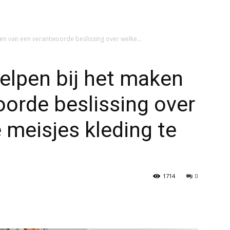
en van een verantwoorde beslissing over welke...
elpen bij het maken
orde beslissing over
e meisjes kleding te
1714
0