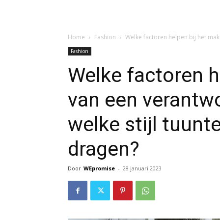
Home
Fashion
Welke factoren helpen bij het mak
Fashion
Welke factoren h
van een verantwo
welke stijl tuunt
dragen?
Door
WEpromise
-
28 januari 2023