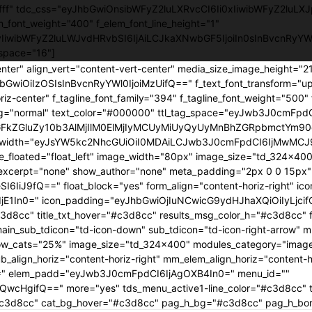
ffffff" tdc_css="eyJhbGwiOnsibWFyZ2luLXRvcCI6Ii0xIiwibWFyZ2luLXJ
em_font_weight="400" f_elem_font_line_height="1"
0yIiwibWFyZ2luLWJvdHRvbSI6IjAiLCJkaXNwbGF5IjoiIn0sInBvcnRy
space="16"]
enter" align_vert="content-vert-center" media_size_image_height="
yJhbGwiOiIzOSIsInBvcnRyYWl0IjoiMzUifQ==" f_text_font_transform="u
iz-center" f_tagline_font_family="394" f_tagline_font_weight="500" 
ing="normal" text_color="#000000" ttl_tag_space="eyJwb3J0cmFpdCI
GFkZGluZy10b3AlMjIlM0ElMjIyMCUyMiUyQyUyMnBhZGRpbmctYm90d
age_width="eyJsYW5kc2NhcGUiOiI0MDAiLCJwb3J0cmFpdCI6IjMwMCJ9
age_floated="float_left" image_width="80px" image_size="td_324x4
cerpt="none" show_author="none" meta_padding="2px 0 0 15px" ar
I6IiJ9fQ==" float_block="yes" form_align="content-horiz-right" i
E1In0=" icon_padding="eyJhbGwiOjIuNCwicG9ydHJhaXQiOiIyLjcif
3d8cc" title_txt_hover="#c3d8cc" results_msg_color_h="#c3d8cc"
n_sub_tdicon="td-icon-down" sub_tdicon="td-icon-right-arrow" mm
ow_cats="25%" image_size="td_324x400" modules_category="imag
lign_horiz="content-horiz-right" mm_elem_align_horiz="content-ho
0=" elem_padd="eyJwb3J0cmFpdCI6IjAgOXB4In0=" menu_id=""
jQwcHgifQ==" more="yes" tds_menu_active1-line_color="#c3d8cc" 
r="#c3d8cc" cat_bg_hover="#c3d8cc" pag_h_bg="#c3d8cc" pag_h_b