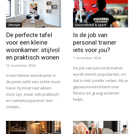
Lifestyle
Gezondheid & sport
De perfecte tafel
Is de job van
voor een kleine
personal trainer
woonkamer: stijlvol
iets voor jou?
en praktisch wonen
7 november 2024
12 november 2024
De job van personal trainer
wordt steeds populairder, en
In een kleine woonkamer is
dat is niet zonder reden. Als je
de juiste tafel een echte must-
gepassioneerd bent over
have: hij moet niet alleen
fitness en graag anderen
mooi zijn, maar ook praktisch
helpt...
en ruimtebesparend. Hier
ontdek...