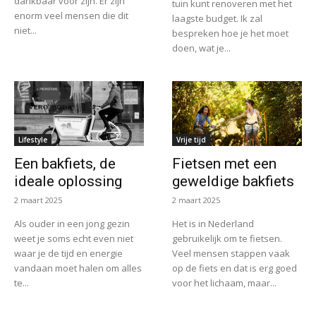
dankbaar voor zijn. Er zijn
tuin kunt renoveren met het
enorm veel mensen die dit
laagste budget. Ik zal
niet...
bespreken hoe je het moet
doen, wat je...
Lifestyle
Vrije tijd
Een bakfiets, de
Fietsen met een
ideale oplossing
geweldige bakfiets
2 maart 2025
2 maart 2025
Als ouder in een jong gezin
Het is in Nederland
weet je soms echt even niet
gebruikelijk om te fietsen.
waar je de tijd en energie
Veel mensen stappen vaak
vandaan moet halen om alles
op de fiets en dat is erg goed
te...
voor het lichaam, maar...