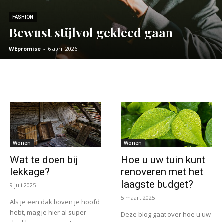
FASHION
Bewust stijlvol gekleed gaan
WEpromise
-
6 april 2026
Wonen
Wonen
Wat te doen bij
Hoe u uw tuin kunt
lekkage?
renoveren met het
laagste budget?
9 juli 2025
5 maart 2025
Als je een dak boven je hoofd
hebt, mag je hier al super
Deze blog gaat over hoe u uw