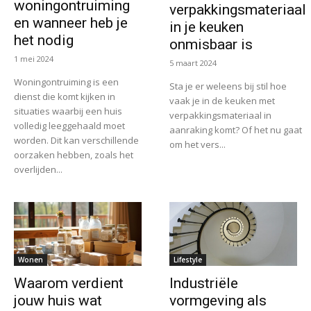
woningontruiming
verpakkingsmateriaal
en wanneer heb je
in je keuken
het nodig
onmisbaar is
1 mei 2024
5 maart 2024
Woningontruiming is een
Sta je er weleens bij stil hoe
dienst die komt kijken in
vaak je in de keuken met
situaties waarbij een huis
verpakkingsmateriaal in
volledig leeggehaald moet
aanraking komt? Of het nu gaat
worden. Dit kan verschillende
om het vers...
oorzaken hebben, zoals het
overlijden...
Wonen
Lifestyle
Waarom verdient
Industriële
jouw huis wat
vormgeving als