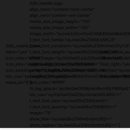
[tdb_header_logo
align_horiz="content-horiz-center"
align_vert="content-vert-center"
media_size_image_height="150"
media_size_image_width="150"
image_width="eyJwb3J0cmFpdCI6IjE4NiIsInBob25lI
f_text_font_family="eyJwaG9uZSI6IjUyMSJ9"
[tdb_mobile_menu
f_text_font_transform="eyJwaG9uZSI6InVwcGVyY2
inline="yes"
f_text_font_weight="eyJwaG9uZSI6IjkwMCJ9"
[tdb_mobile_se
icon_color="#ffffff"
show_image="eyJhbGwiOiJub25lIiwicGhvbmUiOiJib
inline="yes"
icon_size="eyJhbGwiOjIyLCJwaG9uZSI6IjI3In0="
tagline_align_horiz="content-horiz-
float_right="ye
icon_padding="eyJhbGwiOjIuNSwicGhvbmUiOiIyIn0="
center" f_tagline_font_family="394"
tdc_css="eyJw
tdc_css="eyJwaG9uZSI6eyJtYXJnaW4tbGVmdCI6Ii0xMyIsImRpc
f_tagline_font_weight=""
icon_color="#fff
menu_id="6"]
text_color="#ffffff"
ttl_tag_space="eyJhbGwiOiItMyIsInBvcnRyYWl0IjoiL
tdc_css="eyJhbGwiOnsiZGlzcGxheSI6IiJ9fQ=="
f_text_font_size="eyJwaG9uZSI6IjIwIn0="
f_text_font_spacing="eyJwaG9uZSI6IjEifQ=="
image="75"
show_title="eyJwaG9uZSI6Im5vbmUifQ=="
show_tagline="eyJwaG9uZSI6Im5vbmUifQ=="]