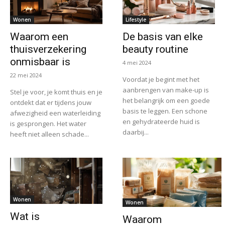
Wonen
Lifestyle
Waarom een
De basis van elke
thuisverzekering
beauty routine
onmisbaar is
4 mei 2024
22 mei 2024
Voordat je begint met het
aanbrengen van make-up is
Stel je voor, je komt thuis en je
het belangrijk om een goede
ontdekt dat er tijdens jouw
basis te leggen. Een schone
afwezigheid een waterleiding
en gehydrateerde huid is
is gesprongen. Het water
daarbij...
heeft niet alleen schade...
Wonen
Wonen
Wat is
Waarom