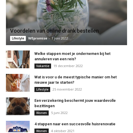
Voordelen van online drank bestellen
WEpromise
-
1 juni 2022
Lifestyle
Welke stappen moet je ondernemen bij het
annuleren van een reis?
19 december 2022
Vakantie
Wat is voor u de meest typische manier om het
nieuwe jaar te starten?
25 november 2022
Lifestyle
Een verzekering beschermt jouw waardevolle
bezittingen
5 juni 2022
Wonen
4 stappen naar een succesvolle huisrenovatie
4 oktober 2021
Wonen