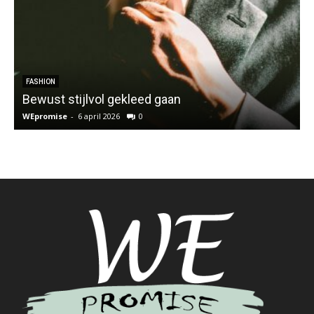
FASHION
Bewust stijlvol gekleed gaan
WEpromise
-
6 april 2026
0
W