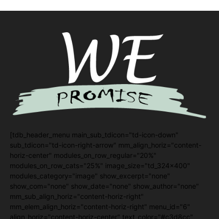
[tdb_header_menu main_sub_tdicon="td-icon-down"
sub_tdicon="td-icon-right-arrow" mm_align_horiz="content-
horiz-center" modules_on_row_regular="20%"
modules_on_row_cats="25%" image_size="td_324x400"
modules_category="image" show_excerpt="none"
show_com="none" show_date="none" show_author="none"
mm_sub_align_horiz="content-horiz-right"
mm_elem_align_horiz="content-horiz-right" menu_id="6"
align_horiz="content-horiz-center" text_color="#c3d8cc"