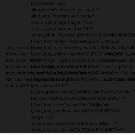
[tdb_header_logo
align_horiz="content-horiz-center"
align_vert="content-vert-center"
media_size_image_height="150"
media_size_image_width="150"
image_width="eyJwb3J0cmFpdCI6IjE4NiIsInBob25lI
f_text_font_family="eyJwaG9uZSI6IjUyMSJ9"
[tdb_mobile_menu
f_text_font_transform="eyJwaG9uZSI6InVwcGVyY2
inline="yes"
f_text_font_weight="eyJwaG9uZSI6IjkwMCJ9"
[tdb_mobile_se
icon_color="#ffffff"
show_image="eyJhbGwiOiJub25lIiwicGhvbmUiOiJib
inline="yes"
icon_size="eyJhbGwiOjIyLCJwaG9uZSI6IjI3In0="
tagline_align_horiz="content-horiz-
float_right="ye
icon_padding="eyJhbGwiOjIuNSwicGhvbmUiOiIyIn0="
center" f_tagline_font_family="394"
tdc_css="eyJw
tdc_css="eyJwaG9uZSI6eyJtYXJnaW4tbGVmdCI6Ii0xMyIsImRpc
f_tagline_font_weight=""
icon_color="#fff
menu_id="6"]
text_color="#ffffff"
ttl_tag_space="eyJhbGwiOiItMyIsInBvcnRyYWl0IjoiL
tdc_css="eyJhbGwiOnsiZGlzcGxheSI6IiJ9fQ=="
f_text_font_size="eyJwaG9uZSI6IjIwIn0="
f_text_font_spacing="eyJwaG9uZSI6IjEifQ=="
image="75"
show_title="eyJwaG9uZSI6Im5vbmUifQ=="
show_tagline="eyJwaG9uZSI6Im5vbmUifQ=="]