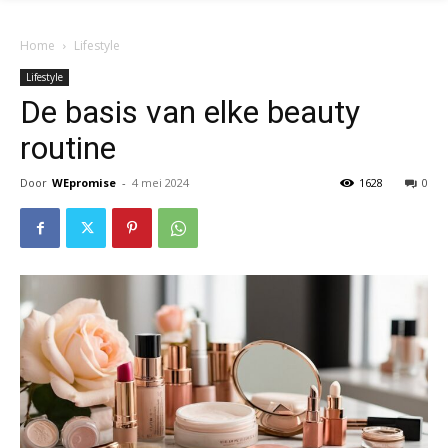
Home
Lifestyle
Lifestyle
De basis van elke beauty
routine
Door
WEpromise
-
4 mei 2024
1628
0