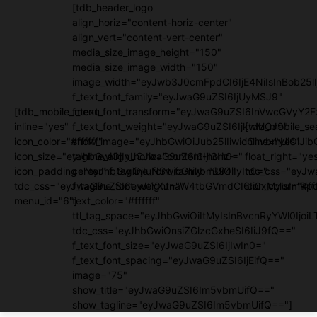
[tdb_header_logo
align_horiz="content-horiz-center"
align_vert="content-vert-center"
media_size_image_height="150"
media_size_image_width="150"
image_width="eyJwb3J0cmFpdCI6IjE4NiIsInBob25lI
f_text_font_family="eyJwaG9uZSI6IjUyMSJ9"
[tdb_mobile_menu
f_text_font_transform="eyJwaG9uZSI6InVwcGVyY2
inline="yes"
f_text_font_weight="eyJwaG9uZSI6IjkwMCJ9"
[tdb_mobile_se
icon_color="#ffffff"
show_image="eyJhbGwiOiJub25lIiwicGhvbmUiOiJib
inline="yes"
icon_size="eyJhbGwiOjIyLCJwaG9uZSI6IjI3In0="
tagline_align_horiz="content-horiz-
float_right="ye
icon_padding="eyJhbGwiOjIuNSwicGhvbmUiOiIyIn0="
center" f_tagline_font_family="394"
tdc_css="eyJw
tdc_css="eyJwaG9uZSI6eyJtYXJnaW4tbGVmdCI6Ii0xMyIsImRpc
f_tagline_font_weight=""
icon_color="#fff
menu_id="6"]
text_color="#ffffff"
ttl_tag_space="eyJhbGwiOiItMyIsInBvcnRyYWl0IjoiL
tdc_css="eyJhbGwiOnsiZGlzcGxheSI6IiJ9fQ=="
f_text_font_size="eyJwaG9uZSI6IjIwIn0="
f_text_font_spacing="eyJwaG9uZSI6IjEifQ=="
image="75"
show_title="eyJwaG9uZSI6Im5vbmUifQ=="
show_tagline="eyJwaG9uZSI6Im5vbmUifQ=="]