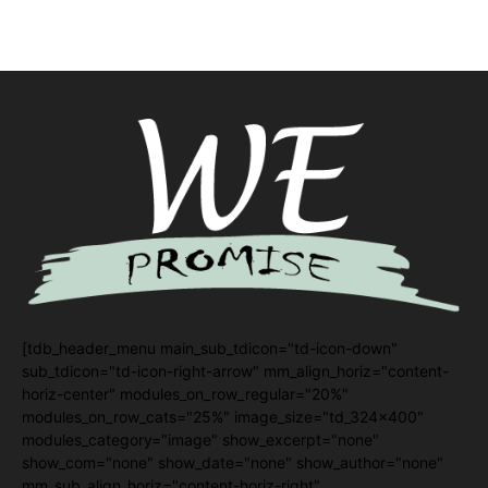
[tdb_header_menu main_sub_tdicon="td-icon-down"
sub_tdicon="td-icon-right-arrow" mm_align_horiz="content-
horiz-center" modules_on_row_regular="20%"
modules_on_row_cats="25%" image_size="td_324x400"
modules_category="image" show_excerpt="none"
show_com="none" show_date="none" show_author="none"
mm_sub_align_horiz="content-horiz-right"