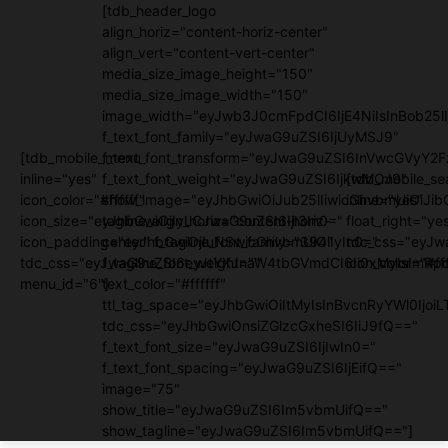
[tdb_header_logo
align_horiz="content-horiz-center"
align_vert="content-vert-center"
media_size_image_height="150"
media_size_image_width="150"
image_width="eyJwb3J0cmFpdCI6IjE4NiIsInBob25lI
f_text_font_family="eyJwaG9uZSI6IjUyMSJ9"
[tdb_mobile_menu
f_text_font_transform="eyJwaG9uZSI6InVwcGVyY2
inline="yes"
f_text_font_weight="eyJwaG9uZSI6IjkwMCJ9"
[tdb_mobile_se
icon_color="#ffffff"
show_image="eyJhbGwiOiJub25lIiwicGhvbmUiOiJib
inline="yes"
icon_size="eyJhbGwiOjIyLCJwaG9uZSI6IjI3In0="
tagline_align_horiz="content-horiz-
float_right="ye
icon_padding="eyJhbGwiOjIuNSwicGhvbmUiOiIyIn0="
center" f_tagline_font_family="394"
tdc_css="eyJw
tdc_css="eyJwaG9uZSI6eyJtYXJnaW4tbGVmdCI6Ii0xMyIsImRpc
f_tagline_font_weight=""
icon_color="#fff
menu_id="6"]
text_color="#ffffff"
ttl_tag_space="eyJhbGwiOiItMyIsInBvcnRyYWl0IjoiL
tdc_css="eyJhbGwiOnsiZGlzcGxheSI6IiJ9fQ=="
f_text_font_size="eyJwaG9uZSI6IjIwIn0="
f_text_font_spacing="eyJwaG9uZSI6IjEifQ=="
image="75"
show_title="eyJwaG9uZSI6Im5vbmUifQ=="
show_tagline="eyJwaG9uZSI6Im5vbmUifQ=="]