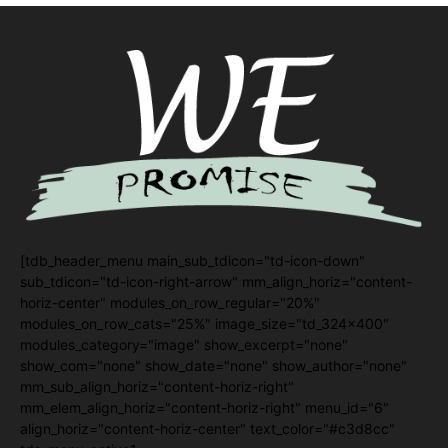
[tdb_header_menu main_sub_tdicon="td-icon-down"
sub_tdicon="td-icon-right-arrow" mm_align_horiz="content-
horiz-center" modules_on_row_regular="20%"
modules_on_row_cats="25%" image_size="td_324x400"
modules_category="image" show_excerpt="none"
show_com="none" show_date="none" show_author="none"
mm_sub_align_horiz="content-horiz-right"
mm_elem_align_horiz="content-horiz-right" menu_id="6"
align_horiz="content-horiz-center" text_color="#c3d8cc"