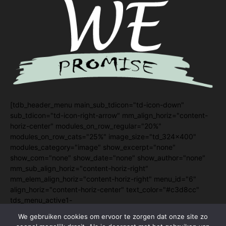
[tdb_header_menu main_sub_tdicon="td-icon-down"
sub_tdicon="td-icon-right-arrow" mm_align_horiz="content-
horiz-center" modules_on_row_regular="20%"
modules_on_row_cats="25%" image_size="td_324x400"
modules_category="image" show_excerpt="none"
show_com="none" show_date="none" show_author="none"
mm_sub_align_horiz="content-horiz-right"
mm_elem_align_horiz="content-horiz-right" menu_id="6"
align_horiz="content-horiz-center" text_color="#c3d8cc"
tds_menu_active1-
line_color="eyJ0eXBlIjoiZ3JhZGllbnQiLCJjb2xvcjEiOiIjY2I5N
We gebruiken cookies om ervoor te zorgen dat onze site zo