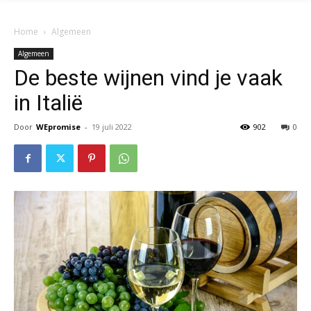
Home
Algemeen
Algemeen
De beste wijnen vind je vaak
in Italië
Door
WEpromise
-
19 juli 2022
902
0