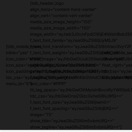
[tdb_header_logo
align_horiz="content-horiz-center"
align_vert="content-vert-center"
media_size_image_height="150"
media_size_image_width="150"
image_width="eyJwb3J0cmFpdCI6IjE4NiIsInBob25lI
f_text_font_family="eyJwaG9uZSI6IjUyMSJ9"
[tdb_mobile_menu
f_text_font_transform="eyJwaG9uZSI6InVwcGVyY2
inline="yes"
f_text_font_weight="eyJwaG9uZSI6IjkwMCJ9"
[tdb_mobile_se
icon_color="#ffffff"
show_image="eyJhbGwiOiJub25lIiwicGhvbmUiOiJib
inline="yes"
icon_size="eyJhbGwiOjIyLCJwaG9uZSI6IjI3In0="
tagline_align_horiz="content-horiz-
float_right="ye
icon_padding="eyJhbGwiOjIuNSwicGhvbmUiOiIyIn0="
center" f_tagline_font_family="394"
tdc_css="eyJw
tdc_css="eyJwaG9uZSI6eyJtYXJnaW4tbGVmdCI6Ii0xMyIsImRpc
f_tagline_font_weight=""
icon_color="#fff
menu_id="6"]
text_color="#ffffff"
ttl_tag_space="eyJhbGwiOiItMyIsInBvcnRyYWl0IjoiL
tdc_css="eyJhbGwiOnsiZGlzcGxheSI6IiJ9fQ=="
f_text_font_size="eyJwaG9uZSI6IjIwIn0="
f_text_font_spacing="eyJwaG9uZSI6IjEifQ=="
image="75"
show_title="eyJwaG9uZSI6Im5vbmUifQ=="
show_tagline="eyJwaG9uZSI6Im5vbmUifQ=="]