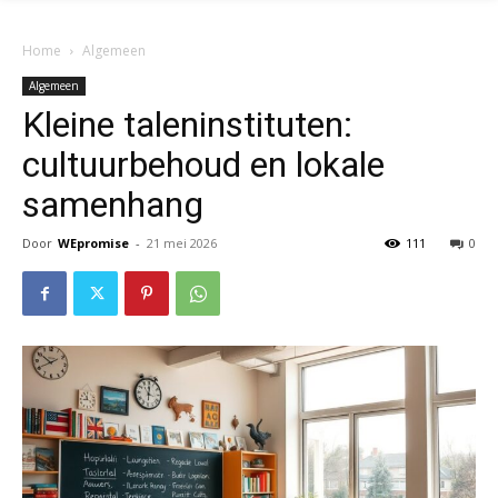
Home
Algemeen
Algemeen
Kleine taleninstituten:
cultuurbehoud en lokale
samenhang
Door
WEpromise
-
21 mei 2026
111
0