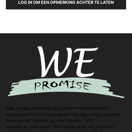
LOG IN OM EEN OPMERKING ACHTER TE LATEN
[tdb_header_menu main_sub_tdicon="td-icon-down"
sub_tdicon="td-icon-right-arrow" mm_align_horiz="content-
horiz-center" modules_on_row_regular="20%"
modules_on_row_cats="25%" image_size="td_324x400"