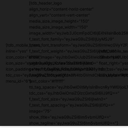
[tdb_header_logo
align_horiz="content-horiz-center"
align_vert="content-vert-center"
media_size_image_height="150"
media_size_image_width="150"
image_width="eyJwb3J0cmFpdCI6IjE4NiIsInBob25lI
f_text_font_family="eyJwaG9uZSI6IjUyMSJ9"
[tdb_mobile_menu
f_text_font_transform="eyJwaG9uZSI6InVwcGVyY2
inline="yes"
f_text_font_weight="eyJwaG9uZSI6IjkwMCJ9"
[tdb_mobile_se
icon_color="#ffffff"
show_image="eyJhbGwiOiJub25lIiwicGhvbmUiOiJib
inline="yes"
icon_size="eyJhbGwiOjIyLCJwaG9uZSI6IjI3In0="
tagline_align_horiz="content-horiz-
float_right="ye
icon_padding="eyJhbGwiOjIuNSwicGhvbmUiOiIyIn0="
center" f_tagline_font_family="394"
tdc_css="eyJw
tdc_css="eyJwaG9uZSI6eyJtYXJnaW4tbGVmdCI6Ii0xMyIsImRpc
f_tagline_font_weight=""
icon_color="#fff
menu_id="6"]
text_color="#ffffff"
ttl_tag_space="eyJhbGwiOiItMyIsInBvcnRyYWl0IjoiL
tdc_css="eyJhbGwiOnsiZGlzcGxheSI6IiJ9fQ=="
f_text_font_size="eyJwaG9uZSI6IjIwIn0="
f_text_font_spacing="eyJwaG9uZSI6IjEifQ=="
image="75"
show_title="eyJwaG9uZSI6Im5vbmUifQ=="
show_tagline="eyJwaG9uZSI6Im5vbmUifQ=="]