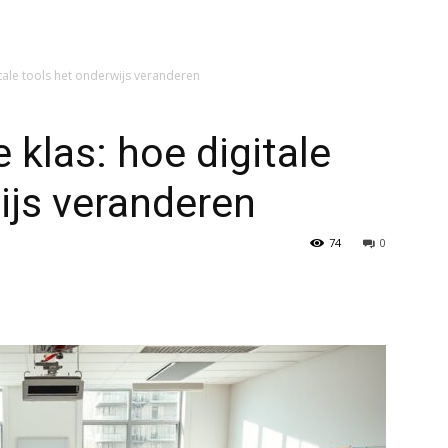
itale tools het onderwijs veranderen
 klas: hoe digitale
ijs veranderen
74
0