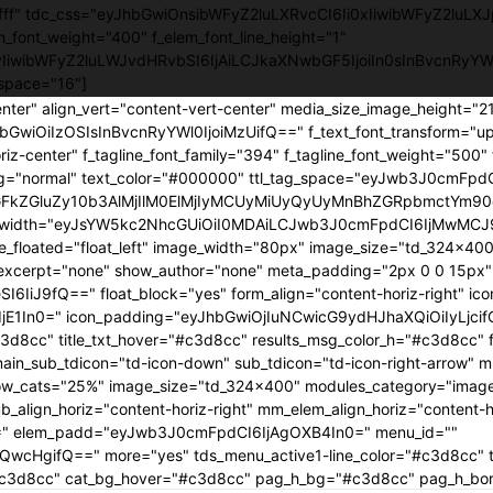
ffffff" tdc_css="eyJhbGwiOnsibWFyZ2luLXRvcCI6Ii0xIiwibWFyZ2luLXJ
em_font_weight="400" f_elem_font_line_height="1"
0yIiwibWFyZ2luLWJvdHRvbSI6IjAiLCJkaXNwbGF5IjoiIn0sInBvcnRy
space="16"]
enter" align_vert="content-vert-center" media_size_image_height="
yJhbGwiOiIzOSIsInBvcnRyYWl0IjoiMzUifQ==" f_text_font_transform="u
iz-center" f_tagline_font_family="394" f_tagline_font_weight="500" 
ing="normal" text_color="#000000" ttl_tag_space="eyJwb3J0cmFpdCI
GFkZGluZy10b3AlMjIlM0ElMjIyMCUyMiUyQyUyMnBhZGRpbmctYm90d
age_width="eyJsYW5kc2NhcGUiOiI0MDAiLCJwb3J0cmFpdCI6IjMwMCJ9
age_floated="float_left" image_width="80px" image_size="td_324x4
cerpt="none" show_author="none" meta_padding="2px 0 0 15px" ar
I6IiJ9fQ==" float_block="yes" form_align="content-horiz-right" i
E1In0=" icon_padding="eyJhbGwiOjIuNCwicG9ydHJhaXQiOiIyLjcif
3d8cc" title_txt_hover="#c3d8cc" results_msg_color_h="#c3d8cc"
n_sub_tdicon="td-icon-down" sub_tdicon="td-icon-right-arrow" mm
ow_cats="25%" image_size="td_324x400" modules_category="imag
lign_horiz="content-horiz-right" mm_elem_align_horiz="content-ho
0=" elem_padd="eyJwb3J0cmFpdCI6IjAgOXB4In0=" menu_id=""
jQwcHgifQ==" more="yes" tds_menu_active1-line_color="#c3d8cc" 
r="#c3d8cc" cat_bg_hover="#c3d8cc" pag_h_bg="#c3d8cc" pag_h_b