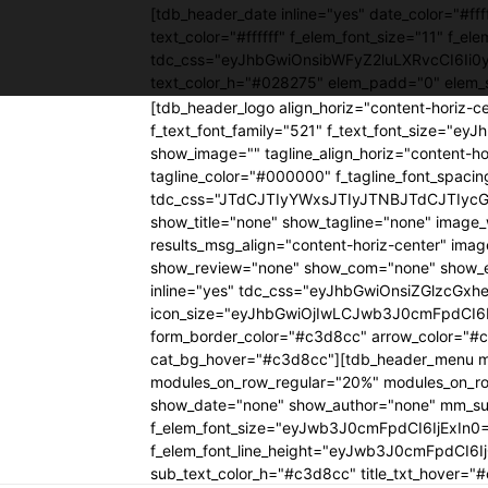
[tdb_header_date inline="yes" date_color="#
text_color="#ffffff" f_elem_font_size="11" f_el
tdc_css="eyJhbGwiOnsibWFyZ2luLXRvcCI6Ii
text_color_h="#028275" elem_padd="0" elem_
[tdb_header_logo align_horiz="content-horiz-c
f_text_font_family="521" f_text_font_size="e
show_image="" tagline_align_horiz="content-hor
tagline_color="#000000" f_tagline_font_spac
tdc_css="JTdCJTIyYWxsJTIyJTNBJTdCJTIyc
show_title="none" show_tagline="none" im
results_msg_align="content-horiz-center" im
show_review="none" show_com="none" show_ex
inline="yes" tdc_css="eyJhbGwiOnsiZGlzcGxheS
icon_size="eyJhbGwiOjIwLCJwb3J0cmFpdCI6Ij
form_border_color="#c3d8cc" arrow_color="#c
cat_bg_hover="#c3d8cc"][tdb_header_menu mai
modules_on_row_regular="20%" modules_on_r
show_date="none" show_author="none" mm_sub_a
f_elem_font_size="eyJwb3J0cmFpdCI6IjExIn
f_elem_font_line_height="eyJwb3J0cmFpdCI6I
sub_text_color_h="#c3d8cc" title_txt_hove