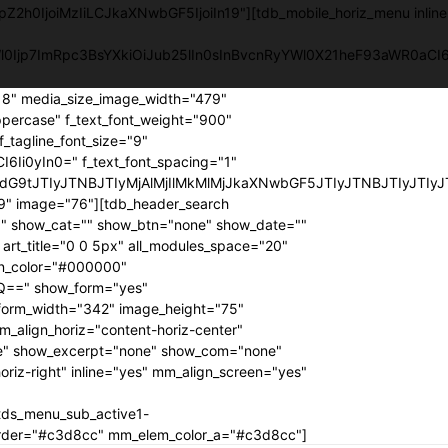
pZ2h0IjoiMzIiLCJkaXNwbGF5IjoiIn19"][tdb_mobile_horiz_menu inlin
YWl0Ijp7ImRpc3BsYXkiOiJub25lIn0sInBvcnRyYWl0X21heF93aWR0a
218" media_size_image_width="479"
ppercase" f_text_font_weight="900"
f_tagline_font_size="9"
6Ii0yIn0=" f_text_font_spacing="1"
G9tJTIyJTNBJTIyMjAlMjIlMkMlMjJkaXNwbGF5JTIyJTNBJTIyJTIyJ
" image="76"][tdb_header_search
00" show_cat="" show_btn="none" show_date=""
t_title="0 0 5px" all_modules_space="20"
con_color="#000000"
Q==" show_form="yes"
 form_width="342" image_height="75"
_align_horiz="content-horiz-center"
e" show_excerpt="none" show_com="none"
riz-right" inline="yes" mm_align_screen="yes"
tds_menu_sub_active1-
order="#c3d8cc" mm_elem_color_a="#c3d8cc"]