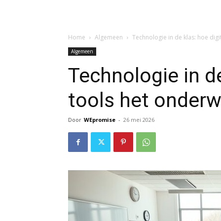
Home
Algemeen
Technologie in de klas: hoe dig
Algemeen
Technologie in de
tools het onderw
Door
WEpromise
-
26 mei 2026