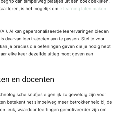
 begrip dan simpelweg plaatjes uit een boek bekijken.
taal leren, is het mogelijk om
e learning laten maken
 (AI). AI kan gepersonaliseerde leerervaringen bieden
s daarvan leertrajecten aan te passen. Stel je voor
 kan je precies die oefeningen geven die je nodig hebt
raar elke keer dezelfde uitleg moet geven aan
ten en docenten
nologische snufjes eigenlijk zo geweldig zijn voor
ten betekent het simpelweg meer betrokkenheid bij de
f en leuk, waardoor leerlingen gemotiveerder zijn om