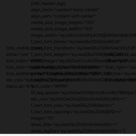
[tdb_header_logo
align_horiz="content-horiz-center"
align_vert="content-vert-center"
media_size_image_height="150"
media_size_image_width="150"
image_width="eyJwb3J0cmFpdCI6IjE4NiIsInBob25lI
f_text_font_family="eyJwaG9uZSI6IjUyMSJ9"
[tdb_mobile_menu
f_text_font_transform="eyJwaG9uZSI6InVwcGVyY2
inline="yes"
f_text_font_weight="eyJwaG9uZSI6IjkwMCJ9"
[tdb_mobile_se
icon_color="#ffffff"
show_image="eyJhbGwiOiJub25lIiwicGhvbmUiOiJib
inline="yes"
icon_size="eyJhbGwiOjIyLCJwaG9uZSI6IjI3In0="
tagline_align_horiz="content-horiz-
float_right="ye
icon_padding="eyJhbGwiOjIuNSwicGhvbmUiOiIyIn0="
center" f_tagline_font_family="394"
tdc_css="eyJw
tdc_css="eyJwaG9uZSI6eyJtYXJnaW4tbGVmdCI6Ii0xMyIsImRpc
f_tagline_font_weight=""
icon_color="#fff
menu_id="6"]
text_color="#ffffff"
ttl_tag_space="eyJhbGwiOiItMyIsInBvcnRyYWl0IjoiL
tdc_css="eyJhbGwiOnsiZGlzcGxheSI6IiJ9fQ=="
f_text_font_size="eyJwaG9uZSI6IjIwIn0="
f_text_font_spacing="eyJwaG9uZSI6IjEifQ=="
image="75"
show_title="eyJwaG9uZSI6Im5vbmUifQ=="
show_tagline="eyJwaG9uZSI6Im5vbmUifQ=="]