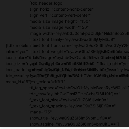
[tdb_header_logo
align_horiz="content-horiz-center"
align_vert="content-vert-center"
media_size_image_height="150"
media_size_image_width="150"
image_width="eyJwb3J0cmFpdCI6IjE4NiIsInBob25lI
f_text_font_family="eyJwaG9uZSI6IjUyMSJ9"
[tdb_mobile_menu
f_text_font_transform="eyJwaG9uZSI6InVwcGVyY2
inline="yes"
f_text_font_weight="eyJwaG9uZSI6IjkwMCJ9"
[tdb_mobile_se
icon_color="#ffffff"
show_image="eyJhbGwiOiJub25lIiwicGhvbmUiOiJib
inline="yes"
icon_size="eyJhbGwiOjIyLCJwaG9uZSI6IjI3In0="
tagline_align_horiz="content-horiz-
float_right="ye
icon_padding="eyJhbGwiOjIuNSwicGhvbmUiOiIyIn0="
center" f_tagline_font_family="394"
tdc_css="eyJw
tdc_css="eyJwaG9uZSI6eyJtYXJnaW4tbGVmdCI6Ii0xMyIsImRpc
f_tagline_font_weight=""
icon_color="#fff
menu_id="6"]
text_color="#ffffff"
ttl_tag_space="eyJhbGwiOiItMyIsInBvcnRyYWl0IjoiL
tdc_css="eyJhbGwiOnsiZGlzcGxheSI6IiJ9fQ=="
f_text_font_size="eyJwaG9uZSI6IjIwIn0="
f_text_font_spacing="eyJwaG9uZSI6IjEifQ=="
image="75"
show_title="eyJwaG9uZSI6Im5vbmUifQ=="
show_tagline="eyJwaG9uZSI6Im5vbmUifQ=="]