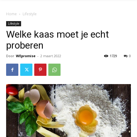
Home
Lifestyle
Lifestyle
Welke kaas moet je echt
proberen
Door
WEpromise
-
2 maart 2022
1729
0