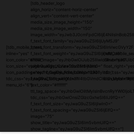
[tdb_header_logo
align_horiz="content-horiz-center"
align_vert="content-vert-center"
media_size_image_height="150"
media_size_image_width="150"
image_width="eyJwb3J0cmFpdCI6IjE4NiIsInBob25lI
f_text_font_family="eyJwaG9uZSI6IjUyMSJ9"
[tdb_mobile_menu
f_text_font_transform="eyJwaG9uZSI6InVwcGVyY2
inline="yes"
f_text_font_weight="eyJwaG9uZSI6IjkwMCJ9"
[tdb_mobile_se
icon_color="#ffffff"
show_image="eyJhbGwiOiJub25lIiwicGhvbmUiOiJib
inline="yes"
icon_size="eyJhbGwiOjIyLCJwaG9uZSI6IjI3In0="
tagline_align_horiz="content-horiz-
float_right="ye
icon_padding="eyJhbGwiOjIuNSwicGhvbmUiOiIyIn0="
center" f_tagline_font_family="394"
tdc_css="eyJw
tdc_css="eyJwaG9uZSI6eyJtYXJnaW4tbGVmdCI6Ii0xMyIsImRpc
f_tagline_font_weight=""
icon_color="#fff
menu_id="6"]
text_color="#ffffff"
ttl_tag_space="eyJhbGwiOiItMyIsInBvcnRyYWl0IjoiL
tdc_css="eyJhbGwiOnsiZGlzcGxheSI6IiJ9fQ=="
f_text_font_size="eyJwaG9uZSI6IjIwIn0="
f_text_font_spacing="eyJwaG9uZSI6IjEifQ=="
image="75"
show_title="eyJwaG9uZSI6Im5vbmUifQ=="
show_tagline="eyJwaG9uZSI6Im5vbmUifQ=="]