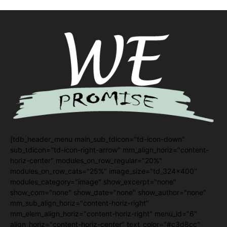
[tdb_header_menu main_sub_tdicon="td-icon-down"
sub_tdicon="td-icon-right-arrow" mm_align_horiz="content-
horiz-center" modules_on_row_regular="20%"
modules_on_row_cats="25%" image_size="td_324x400"
modules_category="image" show_excerpt="none"
show_com="none" show_date="none" show_author="none"
mm_sub_align_horiz="content-horiz-right"
mm_elem_align_horiz="content-horiz-right" menu_id="6"
align_horiz="content-horiz-center" text_color="#c3d8cc"