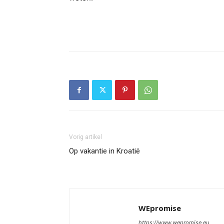
Vorig artikel
Op vakantie in Kroatië
WEpromise
https://www.wepromise.eu