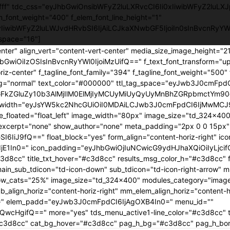
ffffff" tdc_css="eyJhbGwiOnsibWFyZ2luLXRvcCI6Ii0xIiwibWFyZ2luLXJ
em_font_weight="400" f_elem_font_line_height="1"
0yIiwibWFyZ2luLWJvdHRvbSI6IjAiLCJkaXNwbGF5IjoiIn0sInBvcnRy
space="16"]
enter" align_vert="content-vert-center" media_size_image_height="
yJhbGwiOiIzOSIsInBvcnRyYWl0IjoiMzUifQ==" f_text_font_transform="u
iz-center" f_tagline_font_family="394" f_tagline_font_weight="500" 
ing="normal" text_color="#000000" ttl_tag_space="eyJwb3J0cmFpdCI
GFkZGluZy10b3AlMjIlM0ElMjIyMCUyMiUyQyUyMnBhZGRpbmctYm90d
age_width="eyJsYW5kc2NhcGUiOiI0MDAiLCJwb3J0cmFpdCI6IjMwMCJ9
age_floated="float_left" image_width="80px" image_size="td_324x4
cerpt="none" show_author="none" meta_padding="2px 0 0 15px" ar
I6IiJ9fQ==" float_block="yes" form_align="content-horiz-right" i
E1In0=" icon_padding="eyJhbGwiOjIuNCwicG9ydHJhaXQiOiIyLjcif
3d8cc" title_txt_hover="#c3d8cc" results_msg_color_h="#c3d8cc"
n_sub_tdicon="td-icon-down" sub_tdicon="td-icon-right-arrow" mm
ow_cats="25%" image_size="td_324x400" modules_category="imag
lign_horiz="content-horiz-right" mm_elem_align_horiz="content-ho
0=" elem_padd="eyJwb3J0cmFpdCI6IjAgOXB4In0=" menu_id=""
jQwcHgifQ==" more="yes" tds_menu_active1-line_color="#c3d8cc" 
r="#c3d8cc" cat_bg_hover="#c3d8cc" pag_h_bg="#c3d8cc" pag_h_b