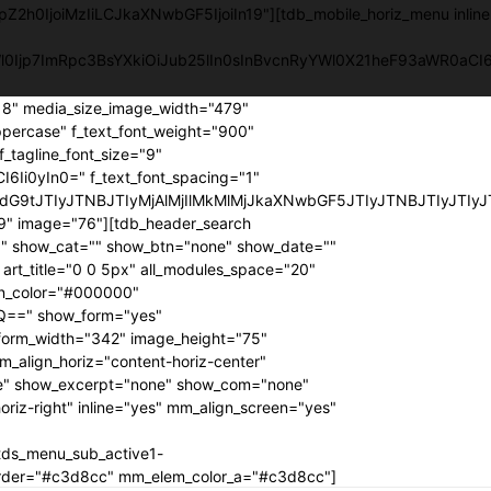
pZ2h0IjoiMzIiLCJkaXNwbGF5IjoiIn19"][tdb_mobile_horiz_menu inlin
YWl0Ijp7ImRpc3BsYXkiOiJub25lIn0sInBvcnRyYWl0X21heF93aWR0a
218" media_size_image_width="479"
ppercase" f_text_font_weight="900"
f_tagline_font_size="9"
6Ii0yIn0=" f_text_font_spacing="1"
G9tJTIyJTNBJTIyMjAlMjIlMkMlMjJkaXNwbGF5JTIyJTNBJTIyJTIyJ
" image="76"][tdb_header_search
00" show_cat="" show_btn="none" show_date=""
t_title="0 0 5px" all_modules_space="20"
con_color="#000000"
Q==" show_form="yes"
 form_width="342" image_height="75"
_align_horiz="content-horiz-center"
e" show_excerpt="none" show_com="none"
riz-right" inline="yes" mm_align_screen="yes"
tds_menu_sub_active1-
order="#c3d8cc" mm_elem_color_a="#c3d8cc"]