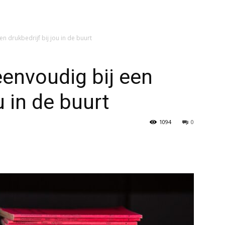
n drukbedrijf bij jou in de buurt
eenvoudig bij een
u in de buurt
1094
0