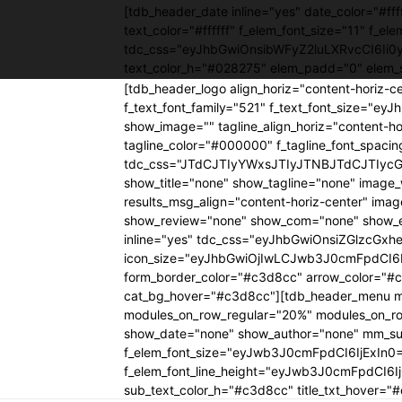
[tdb_header_date inline="yes" date_color="#
text_color="#ffffff" f_elem_font_size="11" f_el
tdc_css="eyJhbGwiOnsibWFyZ2luLXRvcCI6Ii
text_color_h="#028275" elem_padd="0" elem_
[tdb_header_logo align_horiz="content-horiz-c
f_text_font_family="521" f_text_font_size="e
show_image="" tagline_align_horiz="content-hor
tagline_color="#000000" f_tagline_font_spac
tdc_css="JTdCJTIyYWxsJTIyJTNBJTdCJTIyc
show_title="none" show_tagline="none" im
results_msg_align="content-horiz-center" im
show_review="none" show_com="none" show_ex
inline="yes" tdc_css="eyJhbGwiOnsiZGlzcGxheS
icon_size="eyJhbGwiOjIwLCJwb3J0cmFpdCI6Ij
form_border_color="#c3d8cc" arrow_color="#c
cat_bg_hover="#c3d8cc"][tdb_header_menu mai
modules_on_row_regular="20%" modules_on_r
show_date="none" show_author="none" mm_sub_a
f_elem_font_size="eyJwb3J0cmFpdCI6IjExIn
f_elem_font_line_height="eyJwb3J0cmFpdCI6I
sub_text_color_h="#c3d8cc" title_txt_hove