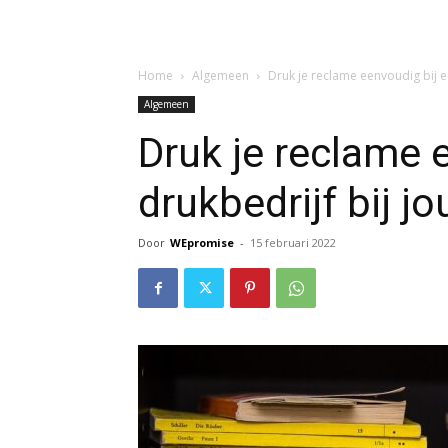
Home
Algemeen
Druk je reclame eenvoudig bij ee
Algemeen
Druk je reclame 
drukbedrijf bij jo
Door
WEpromise
-
15 februari 2022