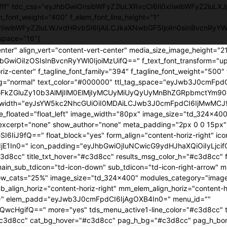
ffffff" tdc_css="eyJhbGwiOnsibWFyZ2luLXRvcCI6Ii0xIiwibWFyZ2luLXJ
em_font_weight="400" f_elem_font_line_height="1"
0yIiwibWFyZ2luLWJvdHRvbSI6IjAiLCJkaXNwbGF5IjoiIn0sInBvcnRy
space="16"]
enter" align_vert="content-vert-center" media_size_image_height="
yJhbGwiOiIzOSIsInBvcnRyYWl0IjoiMzUifQ==" f_text_font_transform="u
iz-center" f_tagline_font_family="394" f_tagline_font_weight="500" 
ing="normal" text_color="#000000" ttl_tag_space="eyJwb3J0cmFpdCI
GFkZGluZy10b3AlMjIlM0ElMjIyMCUyMiUyQyUyMnBhZGRpbmctYm90d
age_width="eyJsYW5kc2NhcGUiOiI0MDAiLCJwb3J0cmFpdCI6IjMwMCJ9
age_floated="float_left" image_width="80px" image_size="td_324x4
cerpt="none" show_author="none" meta_padding="2px 0 0 15px" ar
I6IiJ9fQ==" float_block="yes" form_align="content-horiz-right" i
E1In0=" icon_padding="eyJhbGwiOjIuNCwicG9ydHJhaXQiOiIyLjcif
3d8cc" title_txt_hover="#c3d8cc" results_msg_color_h="#c3d8cc"
n_sub_tdicon="td-icon-down" sub_tdicon="td-icon-right-arrow" mm
ow_cats="25%" image_size="td_324x400" modules_category="imag
lign_horiz="content-horiz-right" mm_elem_align_horiz="content-ho
0=" elem_padd="eyJwb3J0cmFpdCI6IjAgOXB4In0=" menu_id=""
jQwcHgifQ==" more="yes" tds_menu_active1-line_color="#c3d8cc" 
r="#c3d8cc" cat_bg_hover="#c3d8cc" pag_h_bg="#c3d8cc" pag_h_b