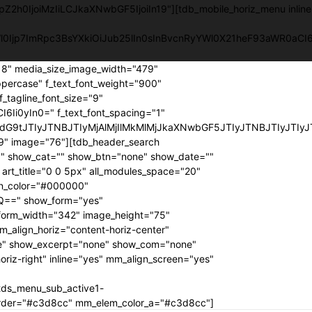
pZ2h0IjoiMzIiLCJkaXNwbGF5IjoiIn19"][tdb_mobile_horiz_menu inlin
YWl0Ijp7ImRpc3BsYXkiOiJub25lIn0sInBvcnRyYWl0X21heF93aWR0a
218" media_size_image_width="479"
ppercase" f_text_font_weight="900"
f_tagline_font_size="9"
6Ii0yIn0=" f_text_font_spacing="1"
G9tJTIyJTNBJTIyMjAlMjIlMkMlMjJkaXNwbGF5JTIyJTNBJTIyJTIyJ
" image="76"][tdb_header_search
00" show_cat="" show_btn="none" show_date=""
t_title="0 0 5px" all_modules_space="20"
con_color="#000000"
Q==" show_form="yes"
 form_width="342" image_height="75"
_align_horiz="content-horiz-center"
e" show_excerpt="none" show_com="none"
riz-right" inline="yes" mm_align_screen="yes"
tds_menu_sub_active1-
order="#c3d8cc" mm_elem_color_a="#c3d8cc"]