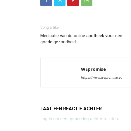
Vorig artikel
Medicatie van de online apotheek voor een
goede gezondheid
WEpromise
https://www.wepromise.eu
LAAT EEN REACTIE ACHTER
Log in om een opmerking achter te laten