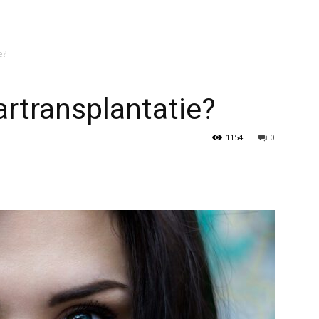
e?
rtransplantatie?
1154
0