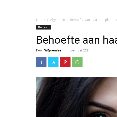
Home
Algemeen
Behoefte aan haartransplantati
Algemeen
Behoefte aan haa
Door
WEpromise
-
1 november 2021