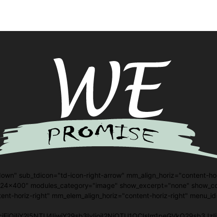
own" sub_tdicon="td-icon-right-arrow" mm_align_horiz="content-ho
324x400" modules_category="image" show_excerpt="none" show_c
t-horiz-right" mm_elem_align_horiz="content-horiz-right" menu_id=
2xvcjEiOiIjY2I5NTU4IiwiY29sb3IyIjoiI2NiOTU1OCIsIm1peGVkQ29sb