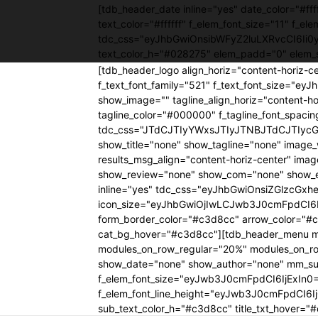
[tdb_header_date inline="yes" date_color="#
text_color="#ffffff" f_elem_font_size="11" f_el
tdc_css="eyJhbGwiOnsibWFyZ2luLXRvcCI6Ii
text_color_h="#028275" elem_padd="0" elem_
[tdb_header_logo align_horiz="content-horiz-c
f_text_font_family="521" f_text_font_size="e
show_image="" tagline_align_horiz="content-hor
tagline_color="#000000" f_tagline_font_spac
tdc_css="JTdCJTIyYWxsJTIyJTNBJTdCJTIyc
show_title="none" show_tagline="none" im
results_msg_align="content-horiz-center" im
show_review="none" show_com="none" show_ex
inline="yes" tdc_css="eyJhbGwiOnsiZGlzcGxheS
icon_size="eyJhbGwiOjIwLCJwb3J0cmFpdCI6Ij
form_border_color="#c3d8cc" arrow_color="#c
cat_bg_hover="#c3d8cc"][tdb_header_menu mai
modules_on_row_regular="20%" modules_on_r
show_date="none" show_author="none" mm_sub_a
f_elem_font_size="eyJwb3J0cmFpdCI6IjExIn
f_elem_font_line_height="eyJwb3J0cmFpdCI6I
sub_text_color_h="#c3d8cc" title_txt_hove