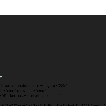
riz-center" modules_on_row_regular="20%"
om="none" show_date="none"
"6" align_horiz="content-horiz-center"
3JzIjpbXSwiZGVncmVlIjoiLTkwIiwiY3NzIjoiYmFja2dyb3VuZC1jb2xvc