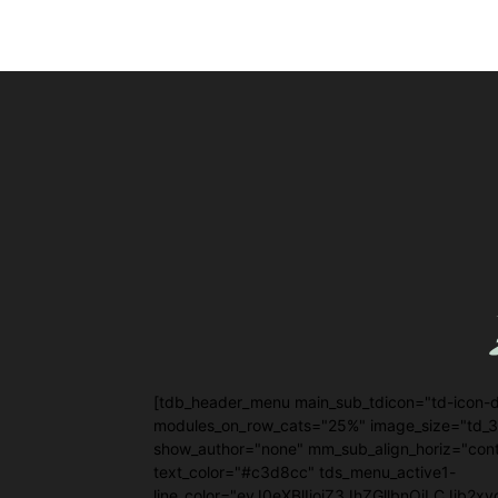
[tdb_header_menu main_sub_tdicon="td-icon-d
modules_on_row_cats="25%" image_size="td_
show_author="none" mm_sub_align_horiz="conten
text_color="#c3d8cc" tds_menu_active1-
line_color="eyJ0eXBlIjoiZ3JhZGllbnQiLCJjb