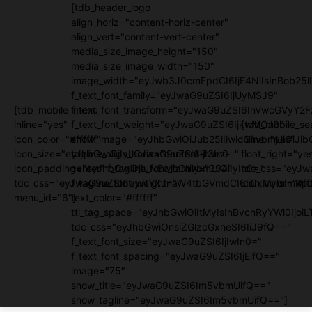
[tdb_header_logo
align_horiz="content-horiz-center"
align_vert="content-vert-center"
media_size_image_height="150"
media_size_image_width="150"
image_width="eyJwb3J0cmFpdCI6IjE4NiIsInBob25lI
f_text_font_family="eyJwaG9uZSI6IjUyMSJ9"
[tdb_mobile_menu
f_text_font_transform="eyJwaG9uZSI6InVwcGVyY2
inline="yes"
f_text_font_weight="eyJwaG9uZSI6IjkwMCJ9"
[tdb_mobile_se
icon_color="#ffffff"
show_image="eyJhbGwiOiJub25lIiwicGhvbmUiOiJib
inline="yes"
icon_size="eyJhbGwiOjIyLCJwaG9uZSI6IjI3In0="
tagline_align_horiz="content-horiz-
float_right="ye
icon_padding="eyJhbGwiOjIuNSwicGhvbmUiOiIyIn0="
center" f_tagline_font_family="394"
tdc_css="eyJw
tdc_css="eyJwaG9uZSI6eyJtYXJnaW4tbGVmdCI6Ii0xMyIsImRpc
f_tagline_font_weight=""
icon_color="#fff
menu_id="6"]
text_color="#ffffff"
ttl_tag_space="eyJhbGwiOiItMyIsInBvcnRyYWl0IjoiL
tdc_css="eyJhbGwiOnsiZGlzcGxheSI6IiJ9fQ=="
f_text_font_size="eyJwaG9uZSI6IjIwIn0="
f_text_font_spacing="eyJwaG9uZSI6IjEifQ=="
image="75"
show_title="eyJwaG9uZSI6Im5vbmUifQ=="
show_tagline="eyJwaG9uZSI6Im5vbmUifQ=="]