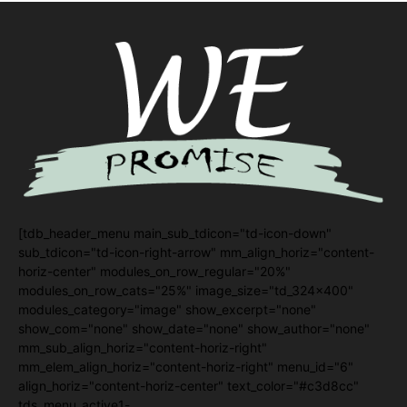
[tdb_header_menu main_sub_tdicon="td-icon-down"
sub_tdicon="td-icon-right-arrow" mm_align_horiz="content-
horiz-center" modules_on_row_regular="20%"
modules_on_row_cats="25%" image_size="td_324x400"
modules_category="image" show_excerpt="none"
show_com="none" show_date="none" show_author="none"
mm_sub_align_horiz="content-horiz-right"
mm_elem_align_horiz="content-horiz-right" menu_id="6"
align_horiz="content-horiz-center" text_color="#c3d8cc"
tds_menu_active1-