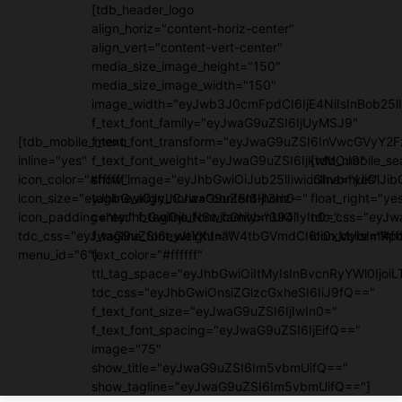
[tdb_header_logo
align_horiz="content-horiz-center"
align_vert="content-vert-center"
media_size_image_height="150"
media_size_image_width="150"
image_width="eyJwb3J0cmFpdCI6IjE4NiIsInBob25lI
f_text_font_family="eyJwaG9uZSI6IjUyMSJ9"
[tdb_mobile_menu
f_text_font_transform="eyJwaG9uZSI6InVwcGVyY2
inline="yes"
f_text_font_weight="eyJwaG9uZSI6IjkwMCJ9"
[tdb_mobile_se
icon_color="#ffffff"
show_image="eyJhbGwiOiJub25lIiwicGhvbmUiOiJib
inline="yes"
icon_size="eyJhbGwiOjIyLCJwaG9uZSI6IjI3In0="
tagline_align_horiz="content-horiz-
float_right="ye
icon_padding="eyJhbGwiOjIuNSwicGhvbmUiOiIyIn0="
center" f_tagline_font_family="394"
tdc_css="eyJw
tdc_css="eyJwaG9uZSI6eyJtYXJnaW4tbGVmdCI6Ii0xMyIsImRpc
f_tagline_font_weight=""
icon_color="#fff
menu_id="6"]
text_color="#ffffff"
ttl_tag_space="eyJhbGwiOiItMyIsInBvcnRyYWl0IjoiL
tdc_css="eyJhbGwiOnsiZGlzcGxheSI6IiJ9fQ=="
f_text_font_size="eyJwaG9uZSI6IjIwIn0="
f_text_font_spacing="eyJwaG9uZSI6IjEifQ=="
image="75"
show_title="eyJwaG9uZSI6Im5vbmUifQ=="
show_tagline="eyJwaG9uZSI6Im5vbmUifQ=="]