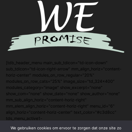
[tdb_header_menu main_sub_tdicon="td-icon-down"
sub_tdicon="td-icon-right-arrow" mm_align_horiz="content-
horiz-center" modules_on_row_regular="20%"
modules_on_row_cats="25%" image_size="td_324x400"
modules_category="image" show_excerpt="none"
show_com="none" show_date="none" show_author="none"
mm_sub_align_horiz="content-horiz-right"
mm_elem_align_horiz="content-horiz-right" menu_id="6"
align_horiz="content-horiz-center" text_color="#c3d8cc"
tds_menu_active1-
line_color="eyJ0eXBlIjoiZ3JhZGllbnQiLCJjb2xvcjEiOiIjY2I5N
We gebruiken cookies om ervoor te zorgen dat onze site zo