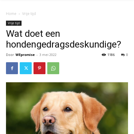
Home
Vrije tijd
Vrije tijd
Wat doet een
hondengedragsdeskundige?
Door
WEpromise
-
3 mei 2022
1186
0