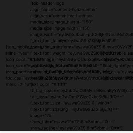
[tdb_header_logo
align_horiz="content-horiz-center"
align_vert="content-vert-center"
media_size_image_height="150"
media_size_image_width="150"
image_width="eyJwb3J0cmFpdCI6IjE4NiIsInBob25lI
f_text_font_family="eyJwaG9uZSI6IjUyMSJ9"
[tdb_mobile_menu
f_text_font_transform="eyJwaG9uZSI6InVwcGVyY2
inline="yes"
f_text_font_weight="eyJwaG9uZSI6IjkwMCJ9"
[tdb_mobile_se
icon_color="#ffffff"
show_image="eyJhbGwiOiJub25lIiwicGhvbmUiOiJib
inline="yes"
icon_size="eyJhbGwiOjIyLCJwaG9uZSI6IjI3In0="
tagline_align_horiz="content-horiz-
float_right="ye
icon_padding="eyJhbGwiOjIuNSwicGhvbmUiOiIyIn0="
center" f_tagline_font_family="394"
tdc_css="eyJw
tdc_css="eyJwaG9uZSI6eyJtYXJnaW4tbGVmdCI6Ii0xMyIsImRpc
f_tagline_font_weight=""
icon_color="#fff
menu_id="6"]
text_color="#ffffff"
ttl_tag_space="eyJhbGwiOiItMyIsInBvcnRyYWl0IjoiL
tdc_css="eyJhbGwiOnsiZGlzcGxheSI6IiJ9fQ=="
f_text_font_size="eyJwaG9uZSI6IjIwIn0="
f_text_font_spacing="eyJwaG9uZSI6IjEifQ=="
image="75"
show_title="eyJwaG9uZSI6Im5vbmUifQ=="
show_tagline="eyJwaG9uZSI6Im5vbmUifQ=="]