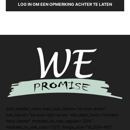
LOG IN OM EEN OPMERKING ACHTER TE LATEN
[tdb_header_menu main_sub_tdicon="td-icon-down"
sub_tdicon="td-icon-right-arrow" mm_align_horiz="content-
horiz-center" modules_on_row_regular="20%"
modules_on_row_cats="25%" image_size="td_324x400"