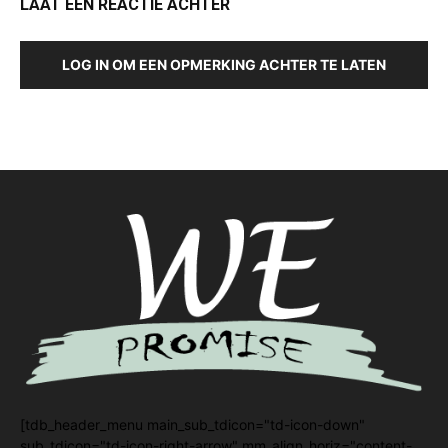
LAAT EEN REACTIE ACHTER
LOG IN OM EEN OPMERKING ACHTER TE LATEN
[tdb_header_menu main_sub_tdicon="td-icon-down"
sub_tdicon="td-icon-right-arrow" mm_align_horiz="content-