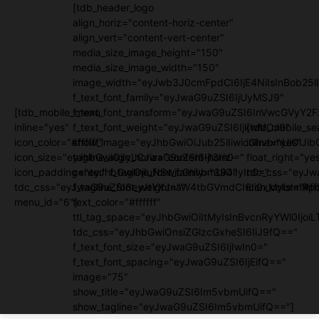
[tdb_header_logo
align_horiz="content-horiz-center"
align_vert="content-vert-center"
media_size_image_height="150"
media_size_image_width="150"
image_width="eyJwb3J0cmFpdCI6IjE4NiIsInBob25lI
f_text_font_family="eyJwaG9uZSI6IjUyMSJ9"
[tdb_mobile_menu
f_text_font_transform="eyJwaG9uZSI6InVwcGVyY2
inline="yes"
f_text_font_weight="eyJwaG9uZSI6IjkwMCJ9"
[tdb_mobile_se
icon_color="#ffffff"
show_image="eyJhbGwiOiJub25lIiwicGhvbmUiOiJib
inline="yes"
icon_size="eyJhbGwiOjIyLCJwaG9uZSI6IjI3In0="
tagline_align_horiz="content-horiz-
float_right="ye
icon_padding="eyJhbGwiOjIuNSwicGhvbmUiOiIyIn0="
center" f_tagline_font_family="394"
tdc_css="eyJw
tdc_css="eyJwaG9uZSI6eyJtYXJnaW4tbGVmdCI6Ii0xMyIsImRpc
f_tagline_font_weight=""
icon_color="#fff
menu_id="6"]
text_color="#ffffff"
ttl_tag_space="eyJhbGwiOiItMyIsInBvcnRyYWl0IjoiL
tdc_css="eyJhbGwiOnsiZGlzcGxheSI6IiJ9fQ=="
f_text_font_size="eyJwaG9uZSI6IjIwIn0="
f_text_font_spacing="eyJwaG9uZSI6IjEifQ=="
image="75"
show_title="eyJwaG9uZSI6Im5vbmUifQ=="
show_tagline="eyJwaG9uZSI6Im5vbmUifQ=="]