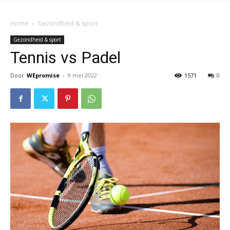
Home
Gezondheid & sport
Gezondheid & sport
Tennis vs Padel
Door
WEpromise
-
9 mei 2022
1571
0