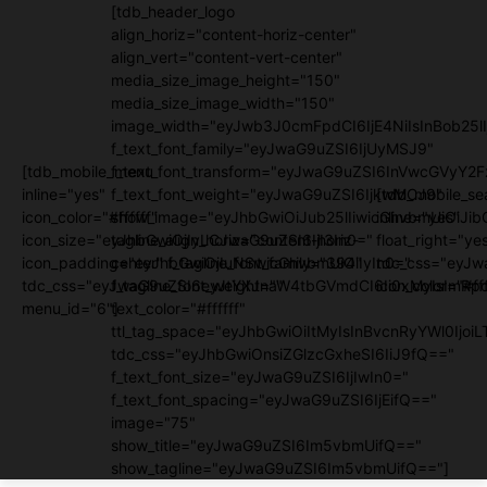
[tdb_header_logo
align_horiz="content-horiz-center"
align_vert="content-vert-center"
media_size_image_height="150"
media_size_image_width="150"
image_width="eyJwb3J0cmFpdCI6IjE4NiIsInBob25lI
f_text_font_family="eyJwaG9uZSI6IjUyMSJ9"
[tdb_mobile_menu
f_text_font_transform="eyJwaG9uZSI6InVwcGVyY2
inline="yes"
f_text_font_weight="eyJwaG9uZSI6IjkwMCJ9"
[tdb_mobile_se
icon_color="#ffffff"
show_image="eyJhbGwiOiJub25lIiwicGhvbmUiOiJib
inline="yes"
icon_size="eyJhbGwiOjIyLCJwaG9uZSI6IjI3In0="
tagline_align_horiz="content-horiz-
float_right="ye
icon_padding="eyJhbGwiOjIuNSwicGhvbmUiOiIyIn0="
center" f_tagline_font_family="394"
tdc_css="eyJw
tdc_css="eyJwaG9uZSI6eyJtYXJnaW4tbGVmdCI6Ii0xMyIsImRpc
f_tagline_font_weight=""
icon_color="#fff
menu_id="6"]
text_color="#ffffff"
ttl_tag_space="eyJhbGwiOiItMyIsInBvcnRyYWl0IjoiL
tdc_css="eyJhbGwiOnsiZGlzcGxheSI6IiJ9fQ=="
f_text_font_size="eyJwaG9uZSI6IjIwIn0="
f_text_font_spacing="eyJwaG9uZSI6IjEifQ=="
image="75"
show_title="eyJwaG9uZSI6Im5vbmUifQ=="
show_tagline="eyJwaG9uZSI6Im5vbmUifQ=="]