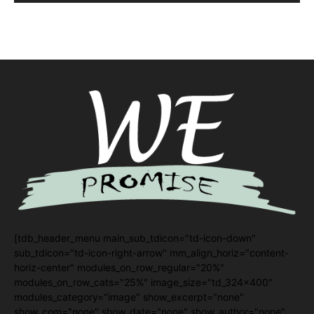
[tdb_header_menu main_sub_tdicon="td-icon-down"
sub_tdicon="td-icon-right-arrow" mm_align_horiz="content-
horiz-center" modules_on_row_regular="20%"
modules_on_row_cats="25%" image_size="td_324x400"
modules_category="image" show_excerpt="none"
show_com="none" show_date="none" show_author="none"