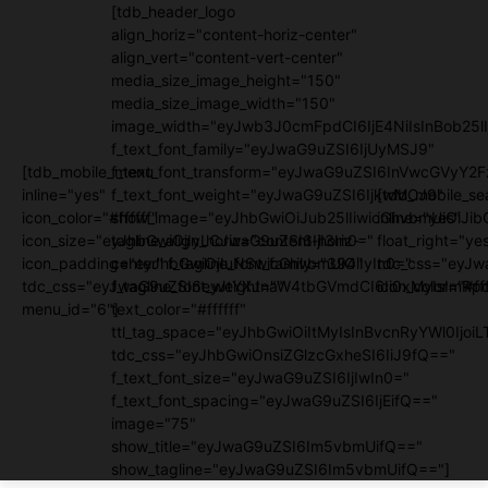
[tdb_header_logo
align_horiz="content-horiz-center"
align_vert="content-vert-center"
media_size_image_height="150"
media_size_image_width="150"
image_width="eyJwb3J0cmFpdCI6IjE4NiIsInBob25lI
f_text_font_family="eyJwaG9uZSI6IjUyMSJ9"
[tdb_mobile_menu
f_text_font_transform="eyJwaG9uZSI6InVwcGVyY2
inline="yes"
f_text_font_weight="eyJwaG9uZSI6IjkwMCJ9"
[tdb_mobile_se
icon_color="#ffffff"
show_image="eyJhbGwiOiJub25lIiwicGhvbmUiOiJib
inline="yes"
icon_size="eyJhbGwiOjIyLCJwaG9uZSI6IjI3In0="
tagline_align_horiz="content-horiz-
float_right="ye
icon_padding="eyJhbGwiOjIuNSwicGhvbmUiOiIyIn0="
center" f_tagline_font_family="394"
tdc_css="eyJw
tdc_css="eyJwaG9uZSI6eyJtYXJnaW4tbGVmdCI6Ii0xMyIsImRpc
f_tagline_font_weight=""
icon_color="#fff
menu_id="6"]
text_color="#ffffff"
ttl_tag_space="eyJhbGwiOiItMyIsInBvcnRyYWl0IjoiL
tdc_css="eyJhbGwiOnsiZGlzcGxheSI6IiJ9fQ=="
f_text_font_size="eyJwaG9uZSI6IjIwIn0="
f_text_font_spacing="eyJwaG9uZSI6IjEifQ=="
image="75"
show_title="eyJwaG9uZSI6Im5vbmUifQ=="
show_tagline="eyJwaG9uZSI6Im5vbmUifQ=="]