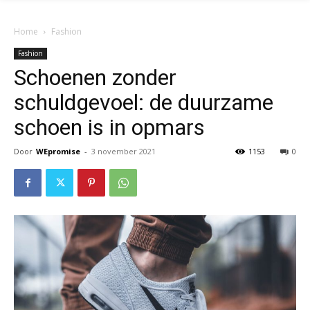
Home
Fashion
Fashion
Schoenen zonder
schuldgevoel: de duurzame
schoen is in opmars
Door
WEpromise
-
3 november 2021
1153
0