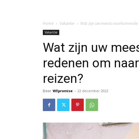
Home
Vakantie
Wat zijn uw meest voorkomende r
Vakantie
Wat zijn uw mee
redenen om naar 
reizen?
Door
WEpromise
-
22 december 2022