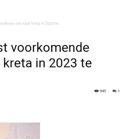
edenen om naar kreta in 2023 te...
st voorkomende
kreta in 2023 te
945
0