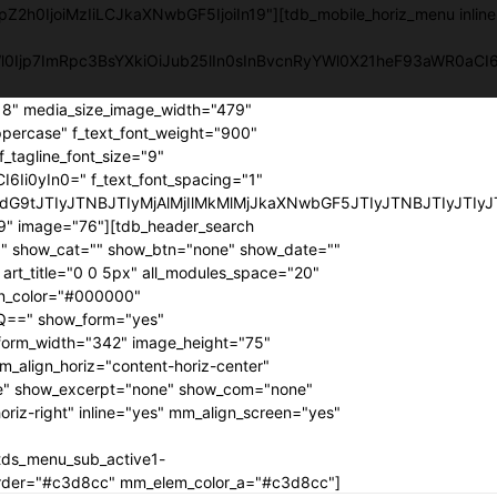
pZ2h0IjoiMzIiLCJkaXNwbGF5IjoiIn19"][tdb_mobile_horiz_menu inlin
YWl0Ijp7ImRpc3BsYXkiOiJub25lIn0sInBvcnRyYWl0X21heF93aWR0a
218" media_size_image_width="479"
ppercase" f_text_font_weight="900"
f_tagline_font_size="9"
6Ii0yIn0=" f_text_font_spacing="1"
G9tJTIyJTNBJTIyMjAlMjIlMkMlMjJkaXNwbGF5JTIyJTNBJTIyJTIyJ
" image="76"][tdb_header_search
00" show_cat="" show_btn="none" show_date=""
t_title="0 0 5px" all_modules_space="20"
con_color="#000000"
Q==" show_form="yes"
 form_width="342" image_height="75"
_align_horiz="content-horiz-center"
e" show_excerpt="none" show_com="none"
riz-right" inline="yes" mm_align_screen="yes"
tds_menu_sub_active1-
order="#c3d8cc" mm_elem_color_a="#c3d8cc"]