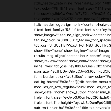
[tdb_header_date inline="yes" date_color="#
text_color="#ffffff" f_elem_font_size="11" f_el
tdc_css="eyJhbGwiOnsibWFyZ2luLXRvcCI6Ii
text_color_h="#028275" elem_padd="0" elem_
[tdb_header_logo align_horiz="content-horiz-c
f_text_font_family="521" f_text_font_size="e
show_image="" tagline_align_horiz="content-hor
tagline_color="#000000" f_tagline_font_spac
tdc_css="JTdCJTIyYWxsJTIyJTNBJTdCJTIyc
show_title="none" show_tagline="none" im
results_msg_align="content-horiz-center" im
show_review="none" show_com="none" show_ex
inline="yes" tdc_css="eyJhbGwiOnsiZGlzcGxheS
icon_size="eyJhbGwiOjIwLCJwb3J0cmFpdCI6Ij
form_border_color="#c3d8cc" arrow_color="#c
cat_bg_hover="#c3d8cc"][tdb_header_menu mai
modules_on_row_regular="20%" modules_on_r
show_date="none" show_author="none" mm_sub_a
f_elem_font_size="eyJwb3J0cmFpdCI6IjExIn
f_elem_font_line_height="eyJwb3J0cmFpdCI6I
sub_text_color_h="#c3d8cc" title_txt_hove