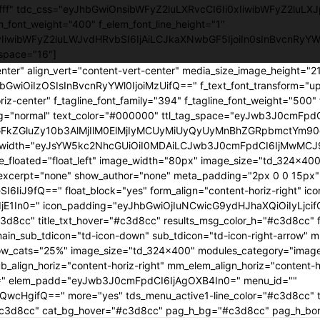
ffffff" tdc_css="eyJhbGwiOnsibWFyZ2luLXRvcCI6Ii0xIiwibWFyZ2luLXJ
em_font_weight="400" f_elem_font_line_height="1"
0yIiwibWFyZ2luLWJvdHRvbSI6IjAiLCJkaXNwbGF5IjoiIn0sInBvcnRy
space="16"]
enter" align_vert="content-vert-center" media_size_image_height="
yJhbGwiOiIzOSIsInBvcnRyYWl0IjoiMzUifQ==" f_text_font_transform="u
iz-center" f_tagline_font_family="394" f_tagline_font_weight="500" 
ing="normal" text_color="#000000" ttl_tag_space="eyJwb3J0cmFpdCI
GFkZGluZy10b3AlMjIlM0ElMjIyMCUyMiUyQyUyMnBhZGRpbmctYm90d
age_width="eyJsYW5kc2NhcGUiOiI0MDAiLCJwb3J0cmFpdCI6IjMwMCJ9
age_floated="float_left" image_width="80px" image_size="td_324x4
cerpt="none" show_author="none" meta_padding="2px 0 0 15px" ar
I6IiJ9fQ==" float_block="yes" form_align="content-horiz-right" i
E1In0=" icon_padding="eyJhbGwiOjIuNCwicG9ydHJhaXQiOiIyLjcif
3d8cc" title_txt_hover="#c3d8cc" results_msg_color_h="#c3d8cc"
n_sub_tdicon="td-icon-down" sub_tdicon="td-icon-right-arrow" mm
ow_cats="25%" image_size="td_324x400" modules_category="imag
lign_horiz="content-horiz-right" mm_elem_align_horiz="content-ho
0=" elem_padd="eyJwb3J0cmFpdCI6IjAgOXB4In0=" menu_id=""
jQwcHgifQ==" more="yes" tds_menu_active1-line_color="#c3d8cc" 
r="#c3d8cc" cat_bg_hover="#c3d8cc" pag_h_bg="#c3d8cc" pag_h_b