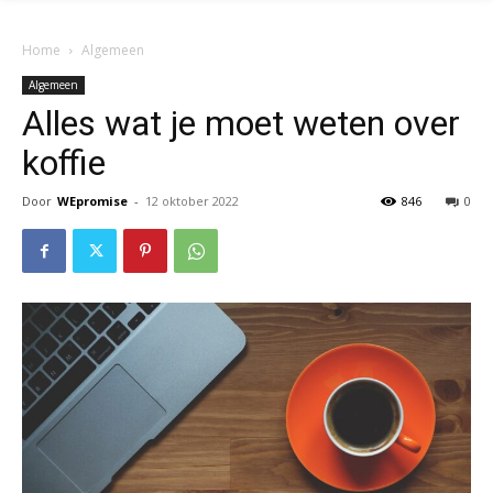
Home
Algemeen
Algemeen
Alles wat je moet weten over
koffie
Door
WEpromise
-
12 oktober 2022
846
0