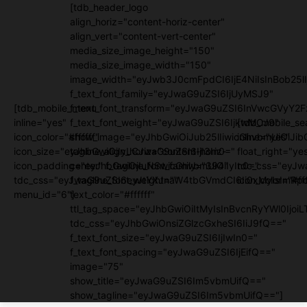
[tdb_header_logo
align_horiz="content-horiz-center"
align_vert="content-vert-center"
media_size_image_height="150"
media_size_image_width="150"
image_width="eyJwb3J0cmFpdCI6IjE4NiIsInBob25lI
f_text_font_family="eyJwaG9uZSI6IjUyMSJ9"
[tdb_mobile_menu
f_text_font_transform="eyJwaG9uZSI6InVwcGVyY2
inline="yes"
f_text_font_weight="eyJwaG9uZSI6IjkwMCJ9"
[tdb_mobile_se
icon_color="#ffffff"
show_image="eyJhbGwiOiJub25lIiwicGhvbmUiOiJib
inline="yes"
icon_size="eyJhbGwiOjIyLCJwaG9uZSI6IjI3In0="
tagline_align_horiz="content-horiz-
float_right="ye
icon_padding="eyJhbGwiOjIuNSwicGhvbmUiOiIyIn0="
center" f_tagline_font_family="394"
tdc_css="eyJw
tdc_css="eyJwaG9uZSI6eyJtYXJnaW4tbGVmdCI6Ii0xMyIsImRpc
f_tagline_font_weight=""
icon_color="#fff
menu_id="6"]
text_color="#ffffff"
ttl_tag_space="eyJhbGwiOiItMyIsInBvcnRyYWl0IjoiL
tdc_css="eyJhbGwiOnsiZGlzcGxheSI6IiJ9fQ=="
f_text_font_size="eyJwaG9uZSI6IjIwIn0="
f_text_font_spacing="eyJwaG9uZSI6IjEifQ=="
image="75"
show_title="eyJwaG9uZSI6Im5vbmUifQ=="
show_tagline="eyJwaG9uZSI6Im5vbmUifQ=="]